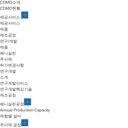
CDMO소개
CDMO현황
제공서비스
제공서비스
제품
제조공정
연구/개발
제품
페니실린
주사제
허가변경사항
연구개발
소개
연구개발서비스
연구개발핵심기술
제조공정
패니실린공장
Annual Production Capacity
제형별 설비
주사제 공장