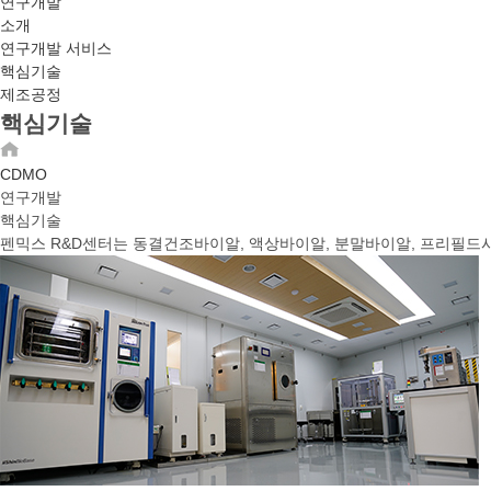
연구개발
소개
연구개발 서비스
핵심기술
제조공정
핵심기술
CDMO
연구개발
핵심기술
펜믹스 R&D센터는 동결건조바이알, 액상바이알, 분말바이알, 프리필드