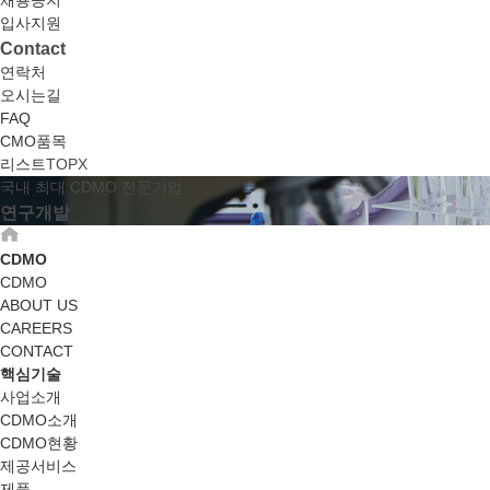
채용공지
입사지원
Contact
연락처
오시는길
FAQ
CMO품목
리스트
TOP
X
국내 최대 CDMO 전문기업
연구개발
CDMO
CDMO
ABOUT US
CAREERS
CONTACT
핵심기술
사업소개
CDMO소개
CDMO현황
제공서비스
제품