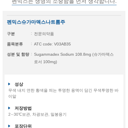
펜믹스는 생명의 소중함을 먼저 생각합니다.
펜믹스슈가마덱스나트륨주
구분
전문의약품
품목분류
ATC code: V03AB35
성분 및 함량
Sugammadex Sodium 108.8mg (슈가마덱스
로서 100mg)
성상
무색 내지 연한 황색을 띄는 투명한 용액이 담긴 무색투명한 바
이알
저장방법
2∼30℃보관, 차광보관, 밀봉용기
포장단위