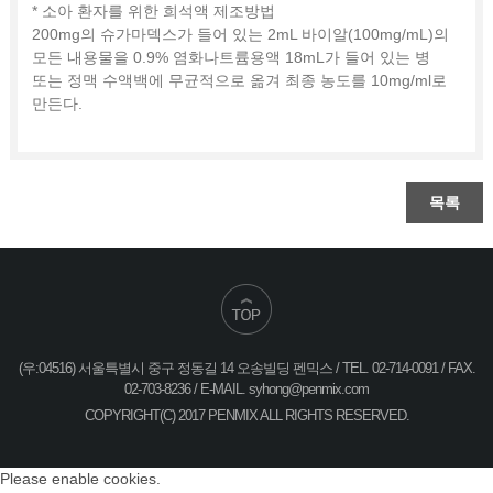
* 소아 환자를 위한 희석액 제조방법
200mg의 슈가마덱스가 들어 있는 2mL 바이알(100mg/mL)의
모든 내용물을 0.9% 염화나트륨용액 18mL가 들어 있는 병
또는 정맥 수액백에 무균적으로 옮겨 최종 농도를 10mg/ml로
만든다.
목록
(우:04516) 서울특별시 중구 정동길 14 오송빌딩 펜믹스 / TEL. 02-714-0091 / FAX.
02-703-8236 / E-MAIL.
syhong@penmix.com
COPYRIGHT(C) 2017 PENMIX ALL RIGHTS RESERVED.
Please enable cookies.