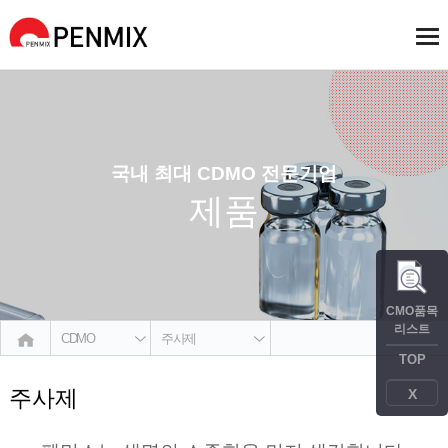
국내 최대 CDMO 전문기업
제품
CMO품목
리스트
CDMO
주사제
TOP
주사제
X