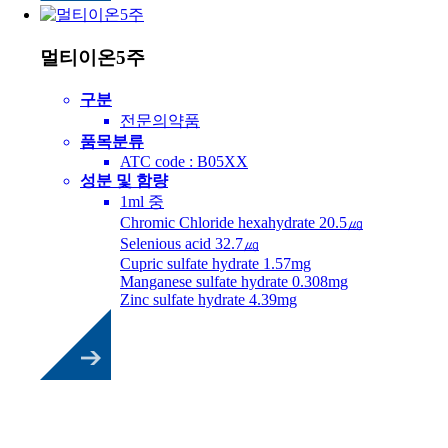
멀티이온5주
구분
전문의약품
품목분류
ATC code : B05XX
성분 및 함량
1ml 중
Chromic Chloride hexahydrate 20.5㎍
Selenious acid 32.7㎍
Cupric sulfate hydrate 1.57mg
Manganese sulfate hydrate 0.308mg
Zinc sulfate hydrate 4.39mg