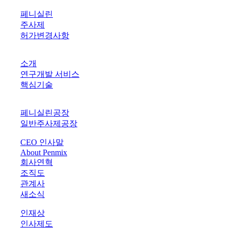
PRODUCTS
페니실린
주사제
허가변경사항
R&D
소개
연구개발 서비스
핵심기술
PLANTS
페니실린공장
일반주사제공장
CEO 인사말
About Penmix
회사연혁
조직도
관계사
새소식
인재상
인사제도