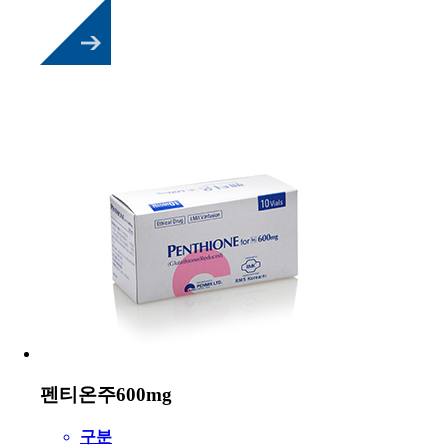
펜티온주600mg
구분