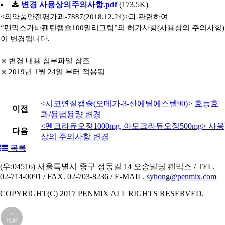
변경 사용상의주의사항.pdf
(173.5K)
<
의약품안전평가과
-7887(2018.12.24)>
과 관련하여
“펜믹스가바펜틴캡슐100밀리그램”의 허가사항
(
사용상의 주의사항
)
이 변경됩니다
.
변경 내용 첨부파일 참조
※ ​
2019년 1월 24일 부터 적용됨
※ ​
<시코연질캡슐(오메가-3-산에틸에스텔90)> 효능효
이전
과/용법용량 변경
<펜크라듀오정1000mg, 아모크라듀오정500mg> 사용
다음
상의 주의사항 변경
목록
(우:04516) 서울특별시 중구 정동길 14 오송빌딩 펜믹스 / TEL.
02-714-0091 / FAX. 02-703-8236 / E-MAIL.
syhong@penmix.com
COPYRIGHT(C) 2017 PENMIX ALL RIGHTS RESERVED.