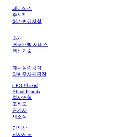
PRODUCTS
페니실린
주사제
허가변경사항
R&D
소개
연구개발 서비스
핵심기술
PLANTS
페니실린공장
일반주사제공장
CEO 인사말
About Penmix
회사연혁
조직도
관계사
새소식
인재상
인사제도