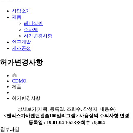
사업소개
제품
페니실린
주사제
허가변경사항
연구개발
제조공정
허가변경사항
CDMO
제품
허가변경사항
상세보기(제목, 등록일, 조회수, 작성자, 내용순)
<펜믹스가바펜틴캡슐100밀리그램> 사용상의 주의사항 변경
등록일 : 19-01-04 10:53
조회수 : 9,004
첨부파일