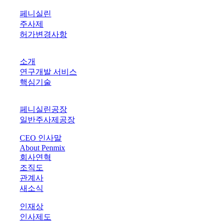
PRODUCTS
페니실린
주사제
허가변경사항
R&D
소개
연구개발 서비스
핵심기술
PLANTS
페니실린공장
일반주사제공장
CEO 인사말
About Penmix
회사연혁
조직도
관계사
새소식
인재상
인사제도